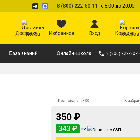
8 (800) 222-80-11
с 8:00 до 20:00
Доставка
Избранное
Вход
Корзина
База знаний
Онлайн-школа
8 (800) 222-80-1
Код товара:
9333
В избра
350 ₽
343 ₽
по