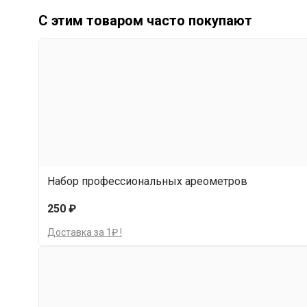
С этим товаром часто покупают
Способ применения
Налейте 21 литр теплой воды (35°C) в ем
Затем добавьте 6 кг сахара и размешайте
Доведите объем воды до 26 литров, чтоб
Добавьте пакетик дрожжей и хорошо пере
Набор профессиональных ареометров
250 ₽
Доставка за 1₽ !