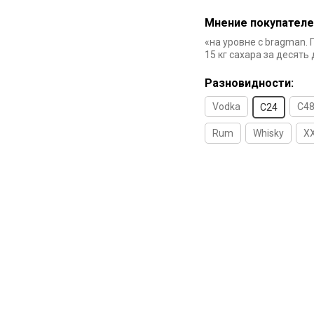
Мнение покупателе
«на уровне с bragman. 
15 кг сахара за десять
Разновидности:
Vodka
C4
C24
Rum
Whisky
X