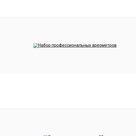
кость для брожения.
 его до полного растворения.
ы температура соответствовала таблице.
мешайте. Готовность в течение 24 часов.