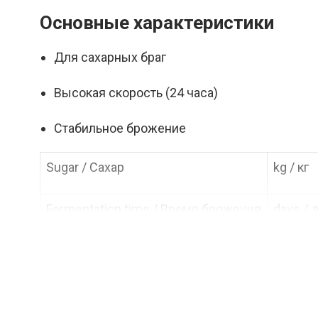
Основные характеристики
Для сахарных браг
Высокая скорость (24 часа)
Стабильное брожение
Sugar / Сахар
kg / кг
Fermentation time / Время брожения
days / 
Liquid / Жидкость
°C
Alcohol / Алкоголь
%