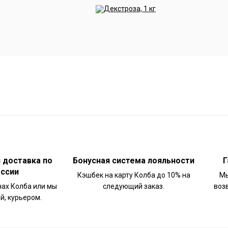
и доставка по
Бонусная система лояльности
Г
оссии
Кэшбек на карту Колба до 10% на
Мы
нах Колба или мы
следующий заказ.
воз
й, курьером.