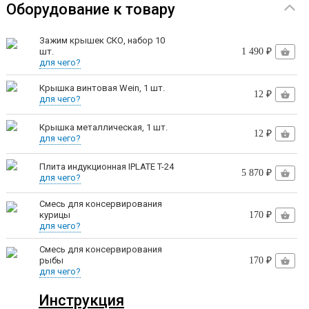
Оборудование к товару
Положите продукты в банки согласно рецепту и
Зажим крышек СКО, набор 10
шт.
1 490 ₽
плотно закройте крышкой, можно использовать
для чего?
как ТВИСТ-офф, так и СКО крышки.
Крышка винтовая Wein, 1 шт.
12 ₽
для чего?
Выберите режим работы: на пару или воду. Для
Крышка металлическая, 1 шт.
режима «на воде» заполните автоклав водой
12 ₽
для чего?
доверху, для режима «на пару» — до нижнего
Плита индукционная IPLATE T-24
5 870 ₽
уровня банок.
для чего?
Разместите банки в автоклаве.
Смесь для консервирования
курицы
170 ₽
Закройте крышку, оставив воздухоотводный
для чего?
клапан открытым, и поставьте аппарат на нагрев.
Смесь для консервирования
рыбы
170 ₽
Начните нагрев. При достижении 80-90°C закройте
для чего?
воздухоотводный клапан.
Инструкция