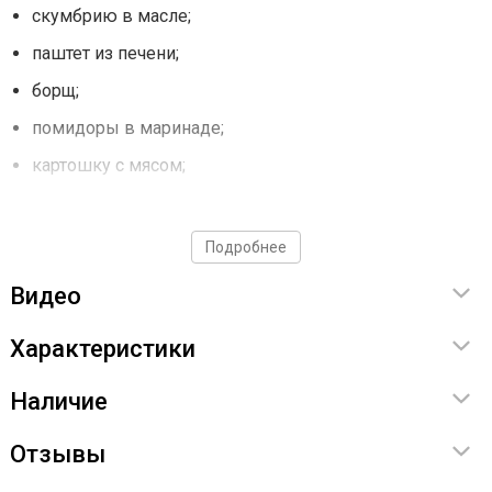
скумбрию в масле;
паштет из печени;
борщ;
помидоры в маринаде;
картошку с мясом;
маринованные грибы в автоклаве;
лечо;
Подробнее
компоты;
Видео
каши и многое другое.
Характеристики
Готовьте с Fansel 2 — это просто!
Наличие
Любой продукт за 6 шагов
Отзывы