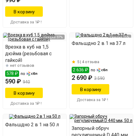
Доставка за 1₽ !
Скидка 37%
Скидка 25%
Фальшдно 2 в 1 на 37 л
Врезка в куб на 1,5
дюйма (резьбовая с
гайкой)
5 |
4 отзыва
нет отзывов
2 636 ₽
по
578 ₽
по
2 690 ₽
3 590
590 ₽
940
Доставка за 1₽ !
Доставка за 1₽ !
Фальшдно 2 в 1 на 50 л
Запорный обруч
регулируемый D 440 мм,