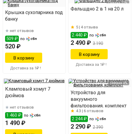
Скидка 22%
Фальшдно 2 в 1 на 20 л
Крышка сухопарника под
банку
5 |
4 отзыва
нет отзывов
2 440 ₽
по
509 ₽
по
2 490 ₽
3 190
520 ₽
Доставка за 1₽ !
Доставка за 1₽ !
Скидка 4%
Кламповый хомут 7
Устройство для
дюймов
вакуумного
фильтрования, комплект
нет отзывов
4.3 |
6 отзывов
1 460 ₽
по
2 244 ₽
по
1 490 ₽
2 290 ₽
2 390