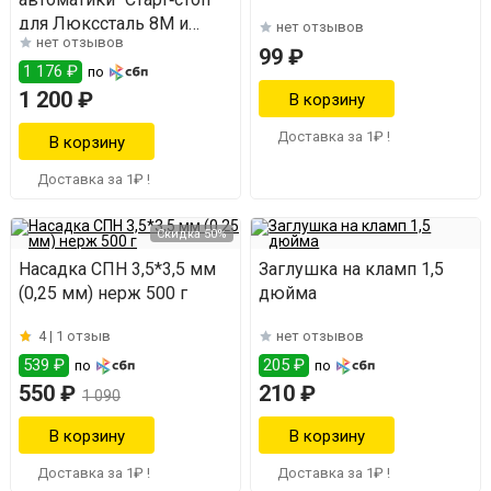
для Люкссталь 8М и
нет отзывов
нет отзывов
Домспирт 2
99 ₽
1 176 ₽
по
1 200 ₽
Доставка за 1₽ !
Доставка за 1₽ !
Скидка 50%
Насадка СПН 3,5*3,5 мм
Заглушка на кламп 1,5
(0,25 мм) нерж 500 г
дюйма
4 |
1 отзыв
нет отзывов
539 ₽
205 ₽
по
по
550 ₽
210 ₽
1 090
Доставка за 1₽ !
Доставка за 1₽ !