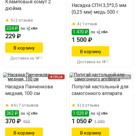
Кламповый хомут 2
Насадка СПН 3,5*3,5 мм
дюйма
(0,25 мм) медь 500 г
5 |
2 отзыва
4 |
1 отзыв
224 ₽
по
1 470 ₽
по
229 ₽
1 500 ₽
Доставка за 1₽ !
Доставка за 1₽ !
★СВЦ★
Скидка 24%
Насадка Панченкова
Попугай настольный для
медная, 100 см
самогонного аппарата
4.6 |
7 отзывов
5 |
3 отзыва
362 ₽
1 029 ₽
по
по
370 ₽
1 050 ₽
450
1 390