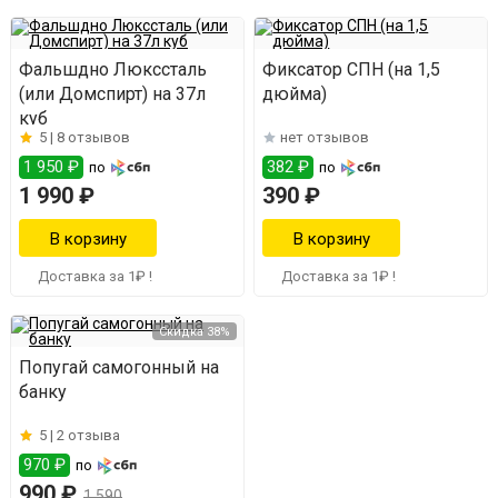
Фальшдно Люкссталь
Фиксатор СПН (на 1,5
(или Домспирт) на 37л
дюйма)
куб
5 |
8 отзывов
нет отзывов
1 950 ₽
382 ₽
по
по
1 990 ₽
390 ₽
Доставка за 1₽ !
Доставка за 1₽ !
Скидка 38%
Попугай самогонный на
банку
5 |
2 отзыва
970 ₽
по
990 ₽
1 590