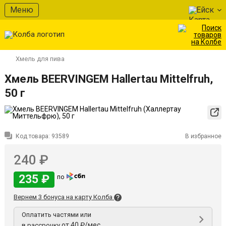
Меню
Ейск
Хмель для пива
Хмель BEERVINGEM Hallertau Mittelfruh,
50 г
Код товара:
93589
В избранное
240 ₽
235 ₽
по
Вернем 3 бонуса на карту Колба
Оплатить частями или
от 40 ₽/мес
в рассрочку