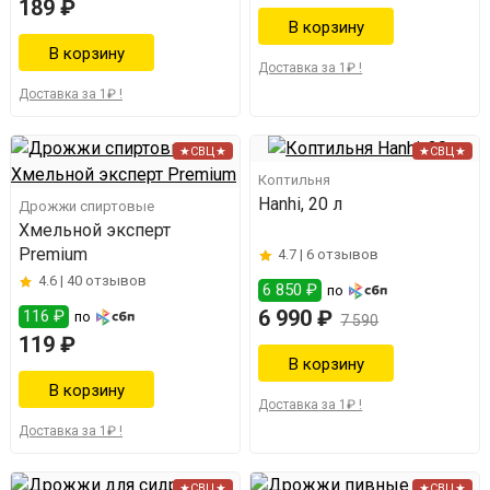
189 ₽
Доставка за 1₽ !
Доставка за 1₽ !
★СВЦ★
★СВЦ★
Коптильня
Hanhi, 20 л
Дрожжи спиртовые
Хмельной эксперт
Premium
4.7 |
6 отзывов
4.6 |
40 отзывов
6 850 ₽
по
6 990 ₽
116 ₽
по
7 590
119 ₽
Доставка за 1₽ !
Доставка за 1₽ !
★СВЦ★
★СВЦ★