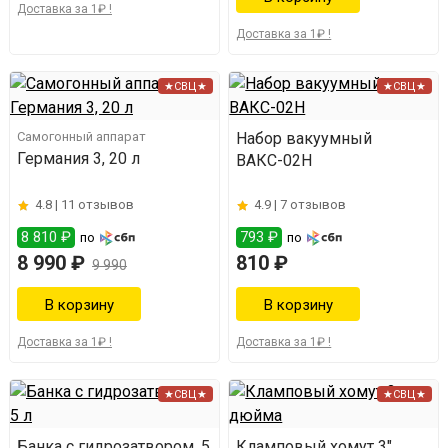
Доставка за 1₽ !
Доставка за 1₽ !
★СВЦ★
★СВЦ★
Самогонный аппарат
Набор вакуумный
Германия 3, 20 л
ВАКС-02Н
4.8 |
11 отзывов
4.9 |
7 отзывов
8 810 ₽
793 ₽
по
по
8 990 ₽
810 ₽
9 990
Доставка за 1₽ !
Доставка за 1₽ !
★СВЦ★
★СВЦ★
Банка с гидрозатвором, 5
Кламповый хомут 3"