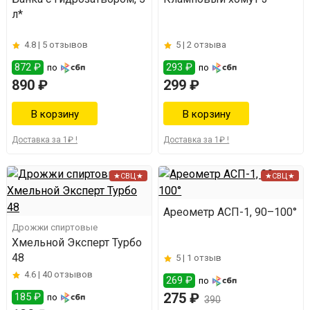
л*
4.8 |
5 отзывов
5 |
2 отзыва
872 ₽
293 ₽
по
по
890 ₽
299 ₽
Доставка за 1₽ !
Доставка за 1₽ !
★СВЦ★
★СВЦ★
Ареометр АСП-1, 90–100°
Дрожжи спиртовые
Хмельной Эксперт Турбо
48
5 |
1 отзыв
4.6 |
40 отзывов
269 ₽
по
275 ₽
185 ₽
по
390