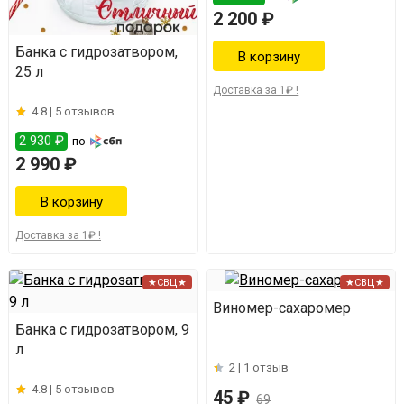
2 200 ₽
Банка с гидрозатвором,
25 л
Доставка за 1₽ !
4.8 |
5 отзывов
2 930 ₽
по
2 990 ₽
Доставка за 1₽ !
★СВЦ★
★СВЦ★
Виномер-сахаромер
Банка с гидрозатвором, 9
л
2 |
1 отзыв
4.8 |
5 отзывов
45 ₽
69