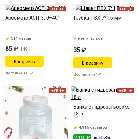
★СВЦ★
★СВЦ★
Ареометр АСП-3, 0–40°
Трубка ПВХ 7*1,5 мм
5 |
1 отзыв
нет отзывов
85 ₽
35 ₽
149
Доставка за 1₽ !
Доставка за 1₽ !
★СВЦ★
★СВЦ★
Банка с гидрозатвором,
18 л
4.8 |
5 отзывов
2 156 ₽
по