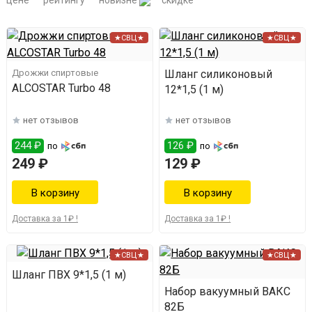
цене
рейтингу
новизне
скидке
★СВЦ★
★СВЦ★
Дрожжи спиртовые
Шланг силиконовый
ALCOSTAR Turbo 48
12*1,5 (1 м)
нет отзывов
нет отзывов
244 ₽
126 ₽
по
по
249 ₽
129 ₽
Доставка за 1₽ !
Доставка за 1₽ !
★СВЦ★
★СВЦ★
Шланг ПВХ 9*1,5 (1 м)
Набор вакуумный ВАКС
82Б