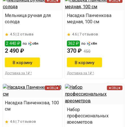
★СВЦ★
★СВЦ★
Мельница ручная для
Насадка Панченкова
солода
медная, 100 см
4.5 |
2 отзыва
4.6 |
7 отзывов
2 440 ₽
362 ₽
по
по
2 490 ₽
370 ₽
450
Доставка за 1₽ !
Доставка за 1₽ !
★СВЦ★
★СВЦ★
Насадка Панченкова, 100
см
Набор
профессиональных
4.6 |
7 отзывов
ареометров