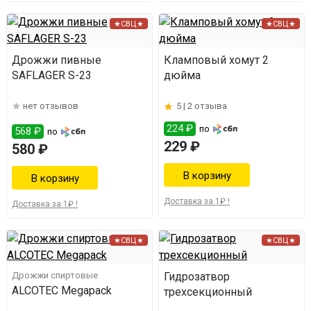
★СВЦ★
★СВЦ★
Дрожжи пивные
Кламповый хомут 2
SAFLAGER S-23
дюйма
нет отзывов
5 |
2 отзыва
224 ₽
по
568 ₽
по
229 ₽
580 ₽
Доставка за 1₽ !
Доставка за 1₽ !
★СВЦ★
★СВЦ★
Дрожжи спиртовые
Гидрозатвор
ALCOTEC Megapack
трехсекционный