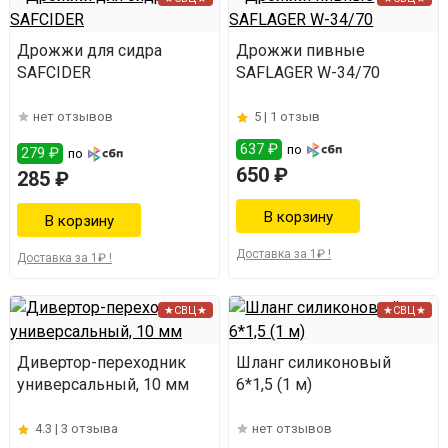
Дрожжи для сидра
Дрожжи пивные
SAFCIDER
SAFLAGER W-34/70
нет отзывов
5 |
1 отзыв
637 ₽
по
279 ₽
по
650 ₽
285 ₽
Доставка за 1₽ !
Доставка за 1₽ !
★СВЦ★
★СВЦ★
Дивертор-переходник
Шланг силиконовый
универсальный, 10 мм
6*1,5 (1 м)
4.3 |
3 отзыва
нет отзывов