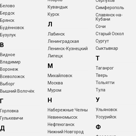
Серпухов
Белово
Кувандык
Симферополь
Бердск
Курск
Славянск-на-
Кубани
Брянск
Л
Сочи
Будённовск
Старый Оскол
Лабинск
Бузулук
Сургут
Ленинградская
В
Сыктывкар
Ленинск-Кузнецкий
Видное
Липецк
Т
Владимир
М
Таганрог
Воронеж
Тверь
Михайловск
Всеволожск
Тольятти
Москва
Выборг
Тула
Муром
Вышний Волочёк
У
Н
Г
Ульяновск
Набережные Челны
Горловка
Уссурийск
Невинномысск
Гулькевичи
Нефтеюганск
Ф
Д
Нижний Новгород