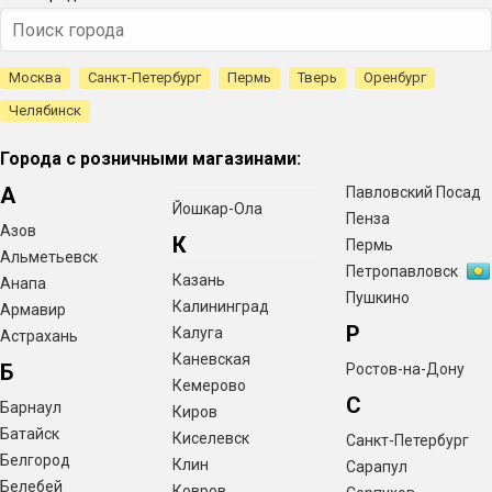
Москва
Санкт-Петербург
Пермь
Тверь
Оренбург
Челябинск
Города с розничными магазинами:
А
Павловский Посад
Йошкар-Ола
Пенза
Азов
К
Пермь
Альметьевск
Петропавловск
Казань
Анапа
Пушкино
Калининград
Армавир
Р
Калуга
Астрахань
Каневская
Б
Ростов-на-Дону
Кемерово
С
Барнаул
Киров
Батайск
Киселевск
Санкт-Петербург
Белгород
Клин
Сарапул
Белебей
Ковров