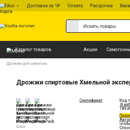
Ейск
Доставка за 1₽
Оплата
Рассрочка
Вака
Каталог товаров
Акции
Самогонны
Дрожжи для самогона
Дрожжи спиртовые Хмельной экспе
Сертификат
Код т
В из
189 ₽
Подо
Авто
чтоб
Спос