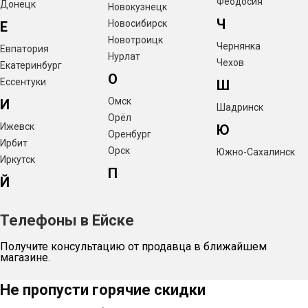
Феодосия
Донецк
Новокузнецк
Ч
Новосибирск
Е
Новотроицк
Чернянка
Евпатория
Нурлат
Чехов
Екатеринбург
О
Ессентуки
Ш
Омск
И
Шадринск
Орёл
Ижевск
Ю
Оренбург
Ирбит
Орск
Южно-Сахалинск
Иркутск
П
Й
Телефоны в Ейске
Получите консультацию от продавца в ближайшем
магазине.
Не пропусти горячие скидки